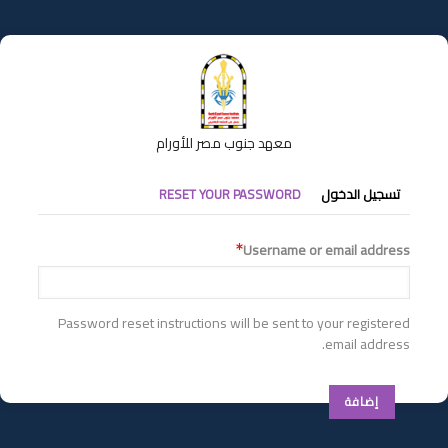
تجاوز
إلى
المحتوى
الرئيسي
معهد جنوب مصر للأورام
التبويبات
تسجيل الدخول
RESET YOUR PASSWORD
الأساسية
Username or email address
Password reset instructions will be sent to your registered
email address.