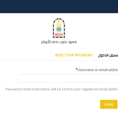
معهد جنوب مصر للأورام
تبويبات
سجيل الدخول
RESET YOUR PASSWORD
أساسية
Username or email addre
Password reset instructions will be sent to your registered email addre