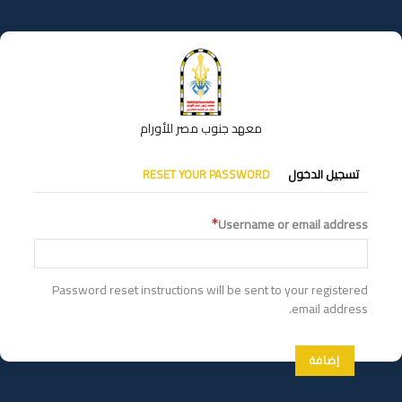
تجاوز
إلى
المحتوى
الرئيسي
معهد جنوب مصر للأورام
التبويبات
تسجيل الدخول
RESET YOUR PASSWORD
الأساسية
Username or email address
Password reset instructions will be sent to your registered
email address.