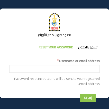
تجاوز
إلى
المحتوى
الرئيسي
معهد جنوب مصر للأورام
التبويبات
تسجيل الدخول
RESET YOUR PASSWORD
الأساسية
Username or email address
Password reset instructions will be sent to your registered
email address.