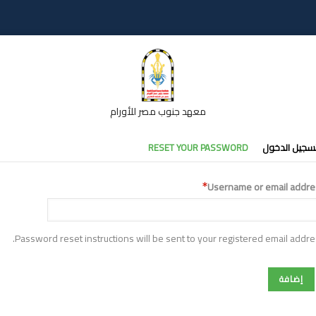
معهد جنوب مصر للأورام
تبويبات
سجيل الدخول
RESET YOUR PASSWORD
أساسية
Username or email addre
Password reset instructions will be sent to your registered email addre