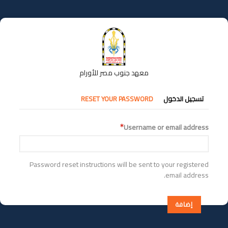
تجاوز
إلى
المحتوى
الرئيسي
معهد جنوب مصر للأورام
التبويبات
تسجيل الدخول
RESET YOUR PASSWORD
الأساسية
Username or email address
Password reset instructions will be sent to your registered
email address.