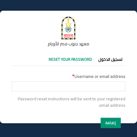
تجاوز
إلى
المحتوى
الرئيسي
معهد جنوب مصر للأورام
التبويبات
تسجيل الدخول
RESET YOUR PASSWORD
الأساسية
Username or email address
Password reset instructions will be sent to your registered
email address.