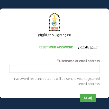
تجاوز
إلى
المحتوى
الرئيسي
معهد جنوب مصر للأورام
التبويبات
تسجيل الدخول
RESET YOUR PASSWORD
الأساسية
Username or email address
Password reset instructions will be sent to your registered
email address.