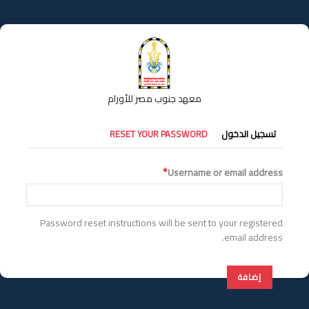
تجاوز
إلى
المحتوى
الرئيسي
معهد جنوب مصر للأورام
التبويبات
تسجيل الدخول
RESET YOUR PASSWORD
الأساسية
Username or email address
Password reset instructions will be sent to your registered
email address.