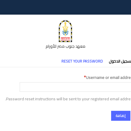
معهد جنوب مصر للأورام
تبويبات
سجيل الدخول
RESET YOUR PASSWORD
أساسية
Username or email addre
Password reset instructions will be sent to your registered email addre