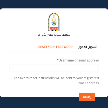
تجاوز
إلى
المحتوى
الرئيسي
معهد جنوب مصر للأورام
التبويبات
تسجيل الدخول
RESET YOUR PASSWORD
الأساسية
Username or email address
Password reset instructions will be sent to your registered
email address.