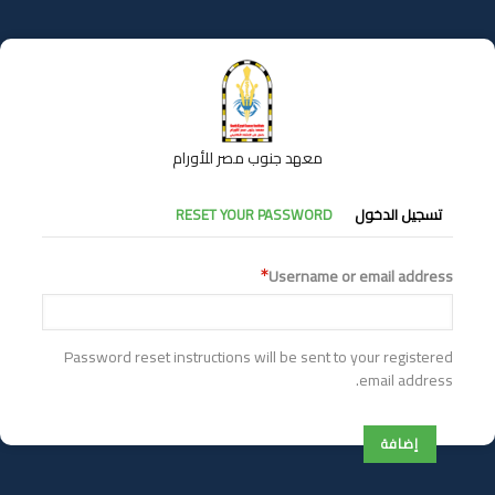
تجاوز
إلى
المحتوى
الرئيسي
معهد جنوب مصر للأورام
التبويبات
تسجيل الدخول
RESET YOUR PASSWORD
الأساسية
Username or email address
Password reset instructions will be sent to your registered
email address.