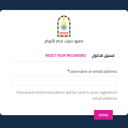
تجاوز
إلى
المحتوى
الرئيسي
معهد جنوب مصر للأورام
التبويبات
تسجيل الدخول
RESET YOUR PASSWORD
الأساسية
Username or email address
Password reset instructions will be sent to your registered
email address.