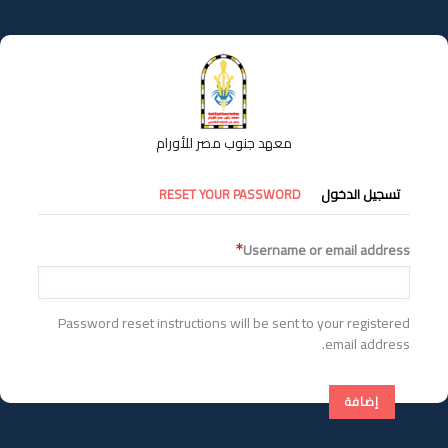
تجاوز
إلى
المحتوى
الرئيسي
معهد جنوب مصر للأورام
التبويبات
تسجيل الدخول
RESET YOUR PASSWORD
الأساسية
Username or email address
Password reset instructions will be sent to your registered
email address.