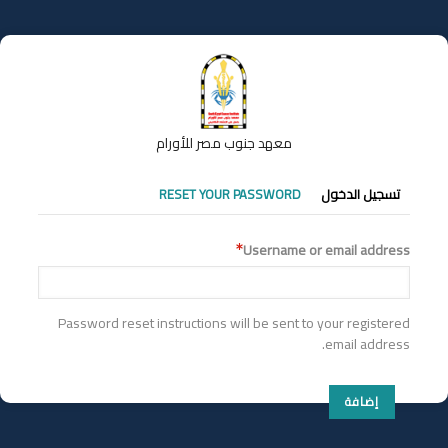
تجاوز
إلى
المحتوى
الرئيسي
معهد جنوب مصر للأورام
التبويبات
تسجيل الدخول
RESET YOUR PASSWORD
الأساسية
Username or email address
Password reset instructions will be sent to your registered
email address.