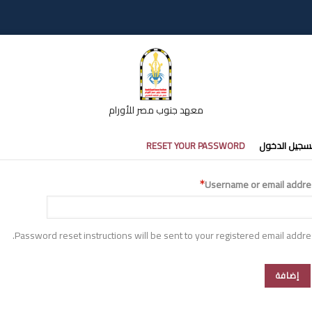
معهد جنوب مصر للأورام
تبويبات
سجيل الدخول
RESET YOUR PASSWORD
أساسية
Username or email addre
Password reset instructions will be sent to your registered email addre