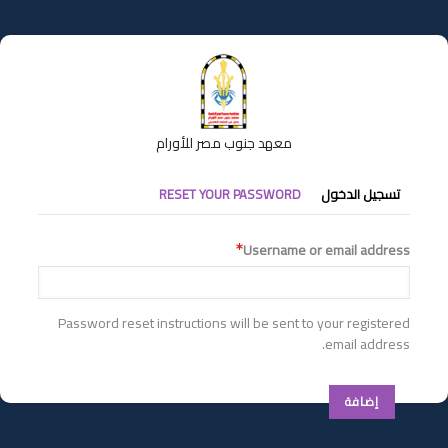
تجاوز
إلى
المحتوى
الرئيسي
معهد جنوب مصر للأورام
التبويبات
تسجيل الدخول
RESET YOUR PASSWORD
الأساسية
Username or email address
Password reset instructions will be sent to your registered
email address.