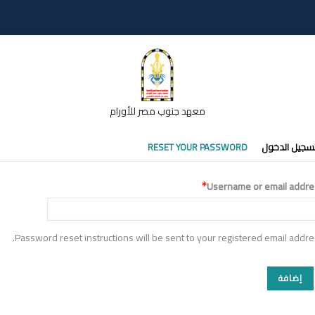
معهد جنوب مصر للأورام
تبويبات
سجيل الدخول
RESET YOUR PASSWORD
أساسية
Username or email addre
Password reset instructions will be sent to your registered email addre