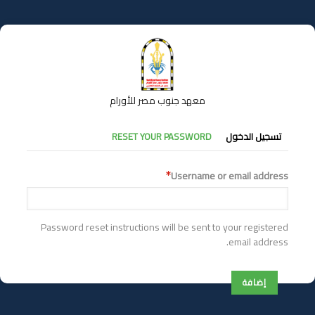
تجاوز
إلى
المحتوى
الرئيسي
معهد جنوب مصر للأورام
التبويبات
تسجيل الدخول
RESET YOUR PASSWORD
الأساسية
Username or email address
Password reset instructions will be sent to your registered
email address.