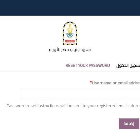
معهد جنوب مصر للأورام
تبويبات
سجيل الدخول
RESET YOUR PASSWORD
أساسية
Username or email addre
Password reset instructions will be sent to your registered email addre