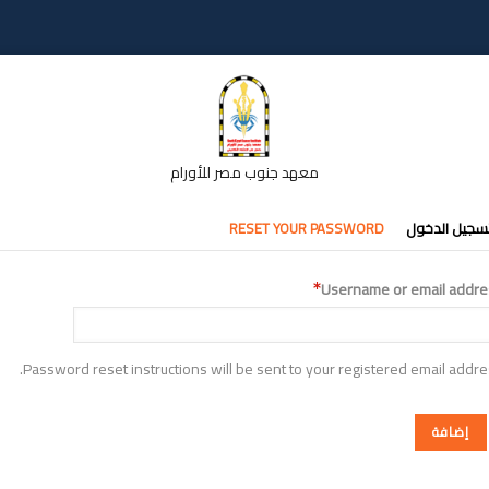
معهد جنوب مصر للأورام
تبويبات
سجيل الدخول
RESET YOUR PASSWORD
أساسية
Username or email addre
Password reset instructions will be sent to your registered email addre