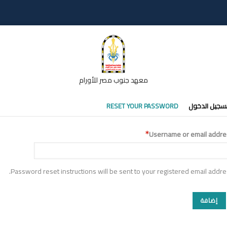
معهد جنوب مصر للأورام
تبويبات
سجيل الدخول
RESET YOUR PASSWORD
أساسية
Username or email addre
Password reset instructions will be sent to your registered email addre