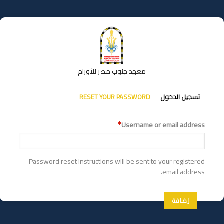
تجاوز
إلى
المحتوى
الرئيسي
معهد جنوب مصر للأورام
التبويبات
تسجيل الدخول
RESET YOUR PASSWORD
الأساسية
Username or email address
Password reset instructions will be sent to your registered
email address.