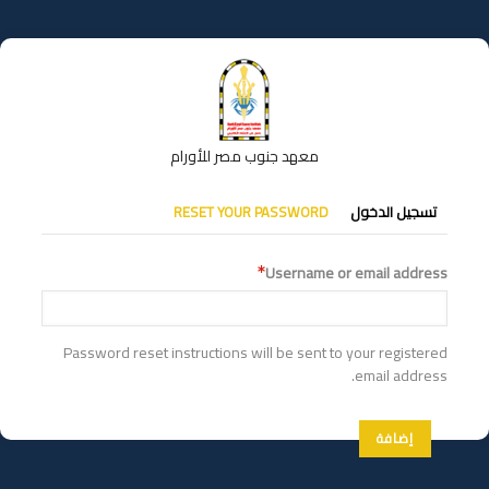
تجاوز
إلى
المحتوى
الرئيسي
معهد جنوب مصر للأورام
التبويبات
تسجيل الدخول
RESET YOUR PASSWORD
الأساسية
Username or email address
Password reset instructions will be sent to your registered
email address.