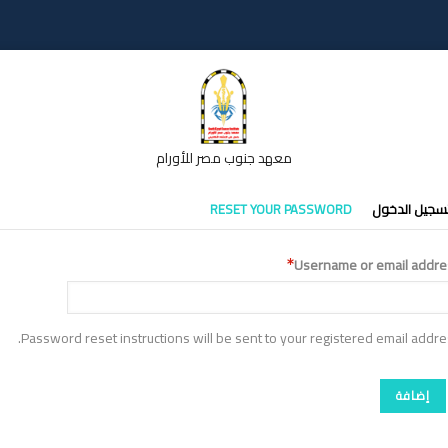
معهد جنوب مصر للأورام
تبويبات
سجيل الدخول
RESET YOUR PASSWORD
أساسية
Username or email addre
Password reset instructions will be sent to your registered email addre