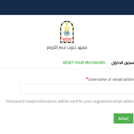
معهد جنوب مصر للأورام
تبويبات
سجيل الدخول
RESET YOUR PASSWORD
أساسية
Username or email addre
Password reset instructions will be sent to your registered email addre