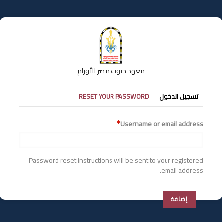
تجاوز
إلى
المحتوى
الرئيسي
معهد جنوب مصر للأورام
التبويبات
تسجيل الدخول
RESET YOUR PASSWORD
الأساسية
Username or email address
Password reset instructions will be sent to your registered
email address.