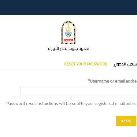
معهد جنوب مصر للأورام
تبويبات
سجيل الدخول
RESET YOUR PASSWORD
أساسية
Username or email addre
Password reset instructions will be sent to your registered email addre