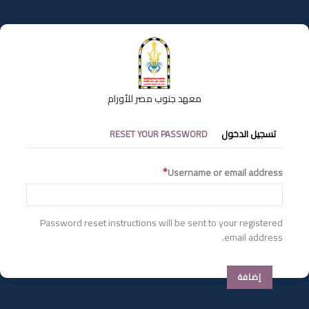
تجاوز
إلى
المحتوى
الرئيسي
معهد جنوب مصر للأورام
التبويبات
تسجيل الدخول
RESET YOUR PASSWORD
الأساسية
Username or email address
Password reset instructions will be sent to your registered
email address.