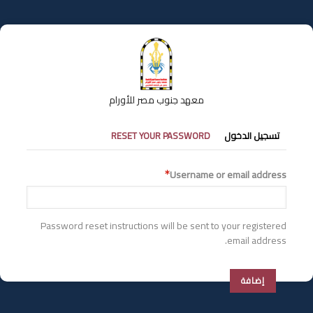
تجاوز
إلى
المحتوى
الرئيسي
معهد جنوب مصر للأورام
التبويبات
تسجيل الدخول
RESET YOUR PASSWORD
الأساسية
Username or email address
Password reset instructions will be sent to your registered
email address.