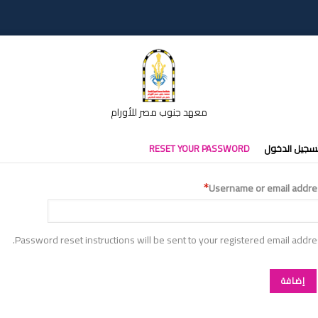
معهد جنوب مصر للأورام
تبويبات
سجيل الدخول
RESET YOUR PASSWORD
أساسية
Username or email addre
Password reset instructions will be sent to your registered email addre