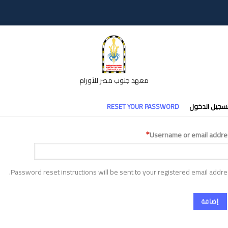
معهد جنوب مصر للأورام
تبويبات
سجيل الدخول
RESET YOUR PASSWORD
أساسية
Username or email addre
Password reset instructions will be sent to your registered email addre