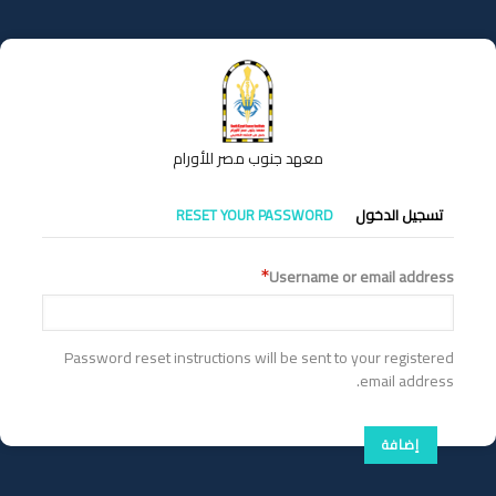
تجاوز
إلى
المحتوى
الرئيسي
معهد جنوب مصر للأورام
التبويبات
تسجيل الدخول
RESET YOUR PASSWORD
الأساسية
Username or email address
Password reset instructions will be sent to your registered
email address.