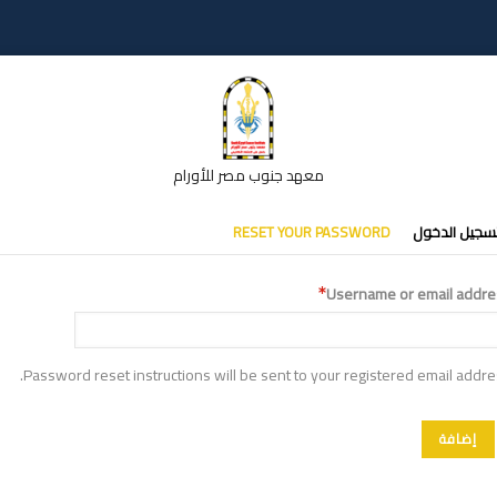
معهد جنوب مصر للأورام
تبويبات
سجيل الدخول
RESET YOUR PASSWORD
أساسية
Username or email addre
Password reset instructions will be sent to your registered email addre