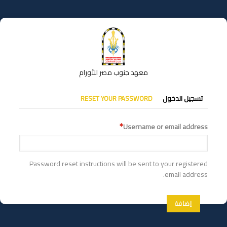
تجاوز
إلى
المحتوى
الرئيسي
معهد جنوب مصر للأورام
التبويبات
تسجيل الدخول
RESET YOUR PASSWORD
الأساسية
Username or email address
Password reset instructions will be sent to your registered
email address.