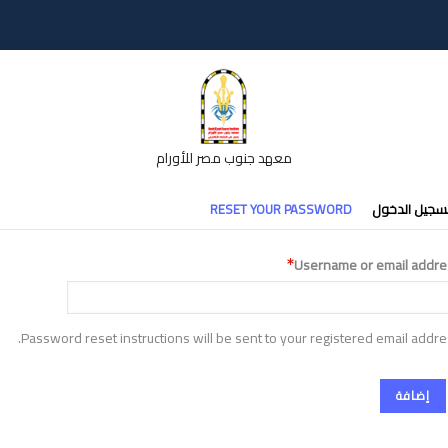
معهد جنوب مصر للأورام
تبويبات
سجيل الدخول
RESET YOUR PASSWORD
أساسية
Username or email addre
Password reset instructions will be sent to your registered email addre