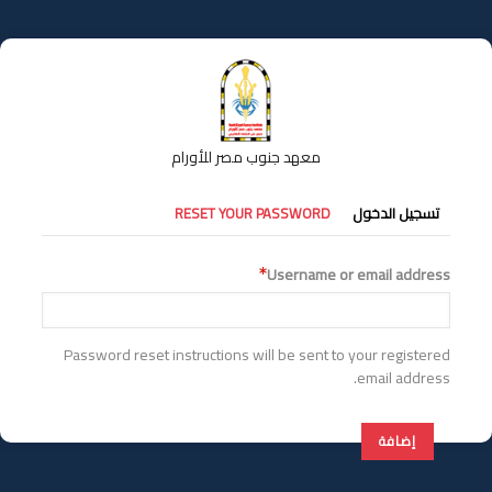
تجاوز
إلى
المحتوى
الرئيسي
معهد جنوب مصر للأورام
التبويبات
تسجيل الدخول
RESET YOUR PASSWORD
الأساسية
Username or email address
Password reset instructions will be sent to your registered
email address.