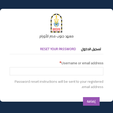
تجاوز
إلى
المحتوى
الرئيسي
معهد جنوب مصر للأورام
التبويبات
تسجيل الدخول
RESET YOUR PASSWORD
الأساسية
Username or email address
Password reset instructions will be sent to your registered
email address.