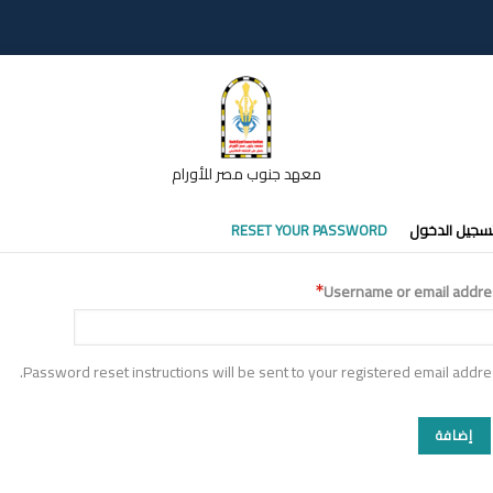
معهد جنوب مصر للأورام
تبويبات
سجيل الدخول
RESET YOUR PASSWORD
أساسية
Username or email addre
Password reset instructions will be sent to your registered email addre