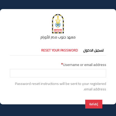
تجاوز
إلى
المحتوى
الرئيسي
معهد جنوب مصر للأورام
التبويبات
تسجيل الدخول
RESET YOUR PASSWORD
الأساسية
Username or email address
Password reset instructions will be sent to your registered
email address.