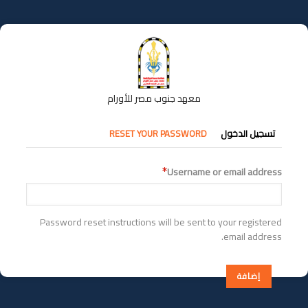
تجاوز
إلى
المحتوى
الرئيسي
معهد جنوب مصر للأورام
التبويبات
تسجيل الدخول
RESET YOUR PASSWORD
الأساسية
Username or email address
Password reset instructions will be sent to your registered
email address.