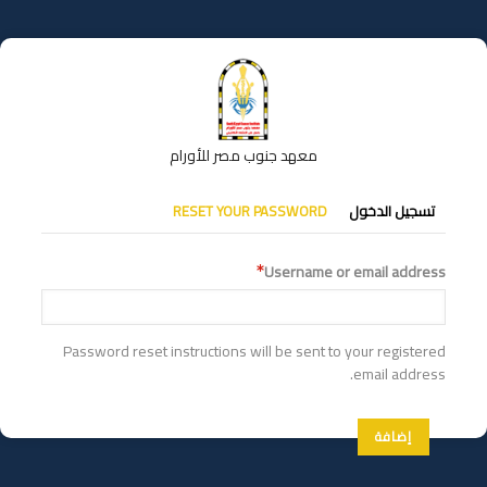
تجاوز
إلى
المحتوى
الرئيسي
معهد جنوب مصر للأورام
التبويبات
تسجيل الدخول
RESET YOUR PASSWORD
الأساسية
Username or email address
Password reset instructions will be sent to your registered
email address.