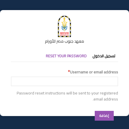
تجاوز
إلى
المحتوى
الرئيسي
معهد جنوب مصر للأورام
التبويبات
تسجيل الدخول
RESET YOUR PASSWORD
الأساسية
Username or email address
Password reset instructions will be sent to your registered
email address.