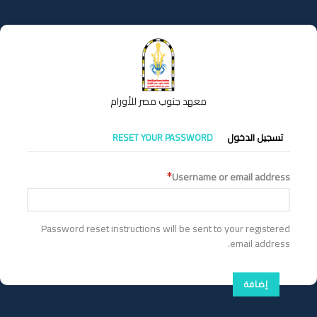
تجاوز
إلى
المحتوى
الرئيسي
معهد جنوب مصر للأورام
التبويبات
تسجيل الدخول
RESET YOUR PASSWORD
الأساسية
Username or email address
Password reset instructions will be sent to your registered
email address.