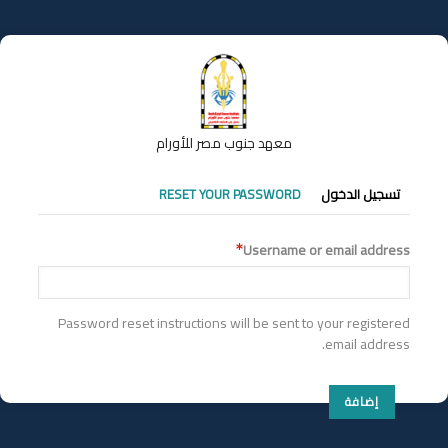
تجاوز
إلى
المحتوى
الرئيسي
معهد جنوب مصر للأورام
التبويبات
تسجيل الدخول
RESET YOUR PASSWORD
الأساسية
Username or email address
Password reset instructions will be sent to your registered
email address.