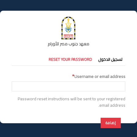
تجاوز
إلى
المحتوى
الرئيسي
معهد جنوب مصر للأورام
التبويبات
تسجيل الدخول
RESET YOUR PASSWORD
الأساسية
Username or email address
Password reset instructions will be sent to your registered
email address.