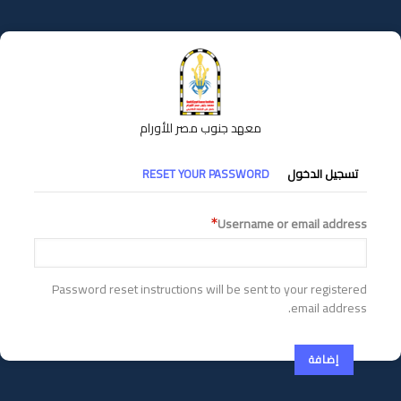
تجاوز
إلى
المحتوى
الرئيسي
معهد جنوب مصر للأورام
التبويبات
تسجيل الدخول
RESET YOUR PASSWORD
الأساسية
Username or email address
Password reset instructions will be sent to your registered
email address.