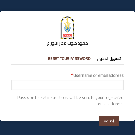
تجاوز
إلى
المحتوى
الرئيسي
معهد جنوب مصر للأورام
التبويبات
تسجيل الدخول
RESET YOUR PASSWORD
الأساسية
Username or email address
Password reset instructions will be sent to your registered
email address.