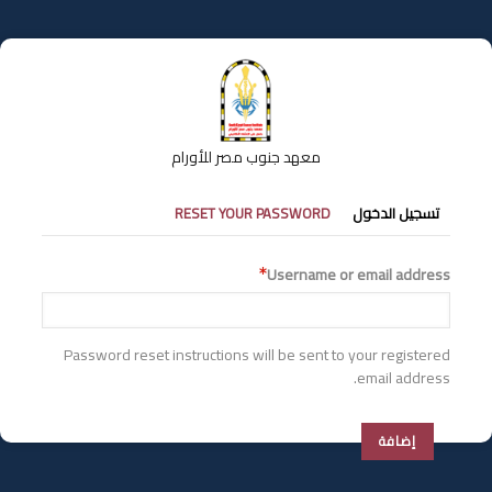
تجاوز
إلى
المحتوى
الرئيسي
معهد جنوب مصر للأورام
التبويبات
تسجيل الدخول
RESET YOUR PASSWORD
الأساسية
Username or email address
Password reset instructions will be sent to your registered
email address.