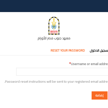
معهد جنوب مصر للأورام
تبويبات
سجيل الدخول
RESET YOUR PASSWORD
أساسية
Username or email addre
Password reset instructions will be sent to your registered email addre